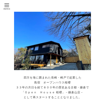
四方を海に囲まれた長崎・崎戸で起業した
島宿 オープンハウス桜櫻
３３年の月日を経て８００年の歴史ある古都・鎌倉で
「Ｏｐｅｎ Ｈｏｕｓｅ 桜櫻」－鎌倉山店－
として再スタートすることとなりました。