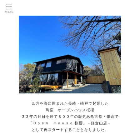
四方を海に囲まれた長崎・崎戸で起業した
島宿 オープンハウス桜櫻
３３年の月日を経て８００年の歴史ある古都・鎌倉で
「Ｏｐｅｎ Ｈｏｕｓｅ 桜櫻」－鎌倉山店－
として再スタートすることとなりました。