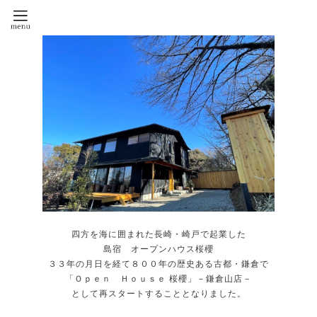
四方を海に囲まれた長崎・崎戸で起業した
島宿 オープンハウス桜櫻
３３年の月日を経て８００年の歴史ある古都・鎌倉で
「Ｏｐｅｎ Ｈｏｕｓｅ 桜櫻」－鎌倉山店－
として再スタートすることとなりました。