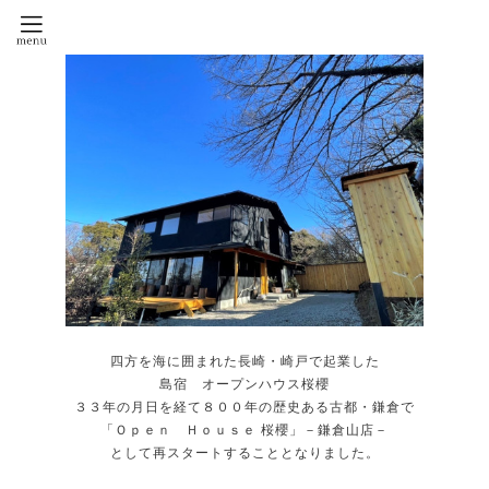
四方を海に囲まれた長崎・崎戸で起業した
島宿 オープンハウス桜櫻
３３年の月日を経て８００年の歴史ある古都・鎌倉で
「Ｏｐｅｎ Ｈｏｕｓｅ 桜櫻」－鎌倉山店－
として再スタートすることとなりました。