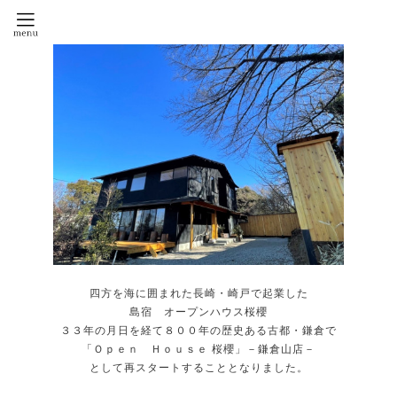
四方を海に囲まれた長崎・崎戸で起業した
島宿 オープンハウス桜櫻
３３年の月日を経て８００年の歴史ある古都・鎌倉で
「Ｏｐｅｎ Ｈｏｕｓｅ 桜櫻」－鎌倉山店－
として再スタートすることとなりました。