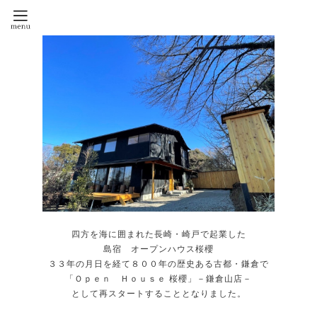
四方を海に囲まれた長崎・崎戸で起業した
島宿 オープンハウス桜櫻
３３年の月日を経て８００年の歴史ある古都・鎌倉で
「Ｏｐｅｎ Ｈｏｕｓｅ 桜櫻」－鎌倉山店－
として再スタートすることとなりました。