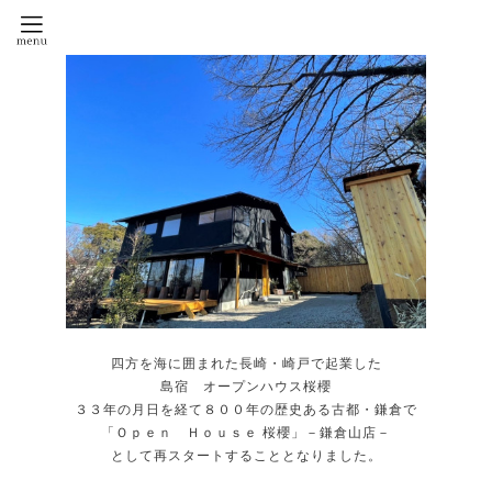
四方を海に囲まれた長崎・崎戸で起業した
島宿 オープンハウス桜櫻
３３年の月日を経て８００年の歴史ある古都・鎌倉で
「Ｏｐｅｎ Ｈｏｕｓｅ 桜櫻」－鎌倉山店－
として再スタートすることとなりました。