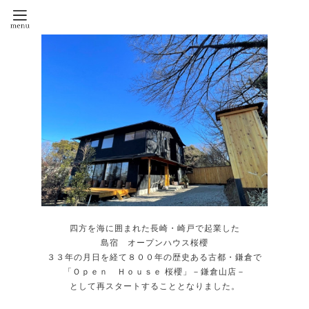
四方を海に囲まれた長崎・崎戸で起業した
島宿 オープンハウス桜櫻
３３年の月日を経て８００年の歴史ある古都・鎌倉で
「Ｏｐｅｎ Ｈｏｕｓｅ 桜櫻」－鎌倉山店－
として再スタートすることとなりました。