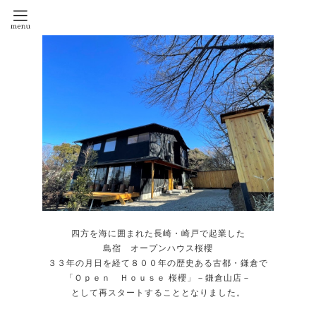
四方を海に囲まれた長崎・崎戸で起業した
島宿 オープンハウス桜櫻
３３年の月日を経て８００年の歴史ある古都・鎌倉で
「Ｏｐｅｎ Ｈｏｕｓｅ 桜櫻」－鎌倉山店－
として再スタートすることとなりました。