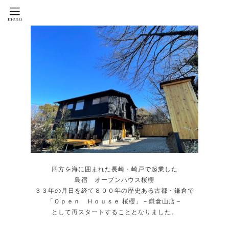
四方を海に囲まれた長崎・崎戸で起業した
島宿 オープンハウス桜櫻
３３年の月日を経て８００年の歴史ある古都・鎌倉で
「Ｏｐｅｎ Ｈｏｕｓｅ 桜櫻」－鎌倉山店－
として再スタートすることとなりました。