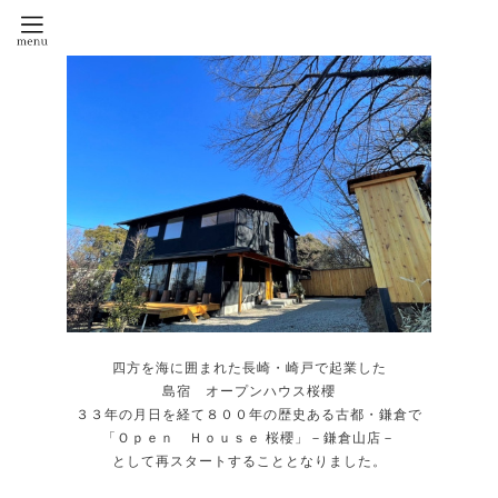
四方を海に囲まれた長崎・崎戸で起業した
島宿 オープンハウス桜櫻
３３年の月日を経て８００年の歴史ある古都・鎌倉で
「Ｏｐｅｎ Ｈｏｕｓｅ 桜櫻」－鎌倉山店－
として再スタートすることとなりました。