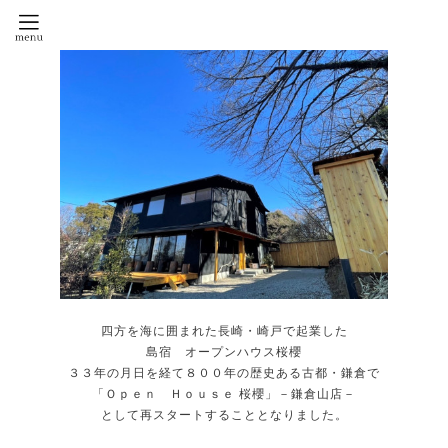
四方を海に囲まれた長崎・崎戸で起業した
島宿 オープンハウス桜櫻
３３年の月日を経て８００年の歴史ある古都・鎌倉で
「Ｏｐｅｎ Ｈｏｕｓｅ 桜櫻」－鎌倉山店－
として再スタートすることとなりました。