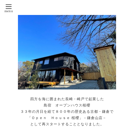
四方を海に囲まれた長崎・崎戸で起業した
島宿 オープンハウス桜櫻
３３年の月日を経て８００年の歴史ある古都・鎌倉で
「Ｏｐｅｎ Ｈｏｕｓｅ 桜櫻」－鎌倉山店－
として再スタートすることとなりました。