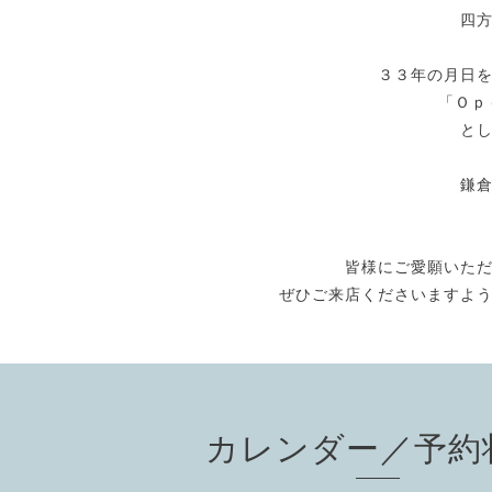
四
３３年の月日
「Ｏｐ
と
鎌
皆様にご愛願いた
ぜひご来店くださいますよ
カレンダー／予約