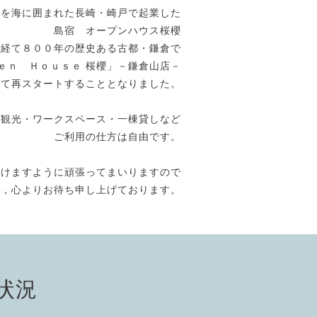
方を海に囲まれた長崎・崎戸で起業した
島宿 オープンハウス桜櫻
を経て８００年の歴史ある古都・鎌倉で
ｅｎ Ｈｏｕｓｅ 桜櫻」－鎌倉山店－
して再スタートすることとなりました。
倉観光・ワークスペース・一棟貸しなど
ご利用の仕方は自由です。
だけますように頑張ってまいりますので
う，心よりお待ち申し上げております。
状況