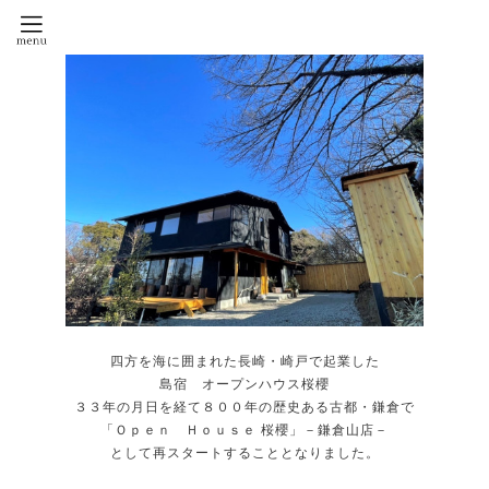
四方を海に囲まれた長崎・崎戸で起業した
島宿 オープンハウス桜櫻
３３年の月日を経て８００年の歴史ある古都・鎌倉で
「Ｏｐｅｎ Ｈｏｕｓｅ 桜櫻」－鎌倉山店－
として再スタートすることとなりました。