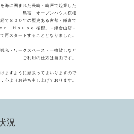
方を海に囲まれた長崎・崎戸で起業した
島宿 オープンハウス桜櫻
を経て８００年の歴史ある古都・鎌倉で
ｅｎ Ｈｏｕｓｅ 桜櫻」－鎌倉山店－
して再スタートすることとなりました。
倉観光・ワークスペース・一棟貸しなど
ご利用の仕方は自由です。
だけますように頑張ってまいりますので
う，心よりお待ち申し上げております。
状況