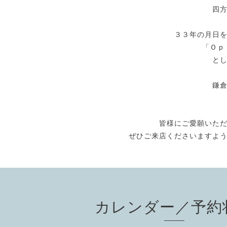
四
３３年の月日
「Ｏｐ
と
鎌
皆様にご愛願いた
ぜひご来店くださいますよ
カレンダー／予約