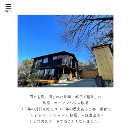
四方を海に囲まれた長崎・崎戸で起業した
島宿 オープンハウス桜櫻
３３年の月日を経て８００年の歴史ある古都・鎌倉で
「Ｏｐｅｎ Ｈｏｕｓｅ 桜櫻」－鎌倉山店－
として再スタートすることとなりました。